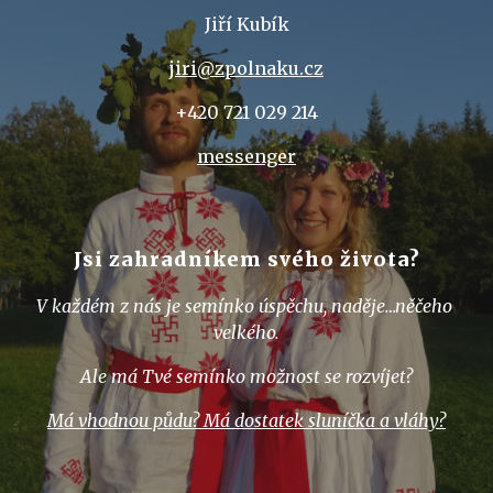
Jiří Kubík
jiri@zpolnaku.cz
+420 721 029 214
messenger
Jsi zahradníkem svého života?
V každém z nás je semínko úspěchu, naděje…něčeho 
velkého.
Ale má Tvé semínko možnost se rozvíjet?
Má vhodnou půdu? Má dostatek sluníčka a vláhy?